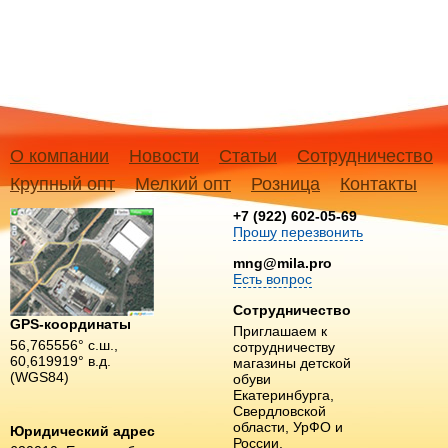
О компании
Новости
Статьи
Сотрудничество
Крупный опт
Мелкий опт
Розница
Контакты
+7 (922) 602-05-69
Прошу перезвонить
mng@mila.pro
Есть вопрос
Сотрудничество
GPS-координаты
Приглашаем к
56,765556° с.ш.,
сотрудничеству
60,619919° в.д.
магазины детской
(WGS84)
обуви
Екатеринбурга,
Свердловской
области, УрФО и
Юридический адрес
России.