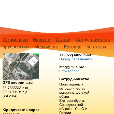
О компании
Новости
Статьи
Сотрудничество
Крупный опт
Мелкий опт
Розница
Контакты
+7 (922) 602-05-69
Прошу перезвонить
mng@mila.pro
Есть вопрос
Сотрудничество
GPS-координаты
Приглашаем к
56,765556° с.ш.,
сотрудничеству
60,619919° в.д.
магазины детской
(WGS84)
обуви
Екатеринбурга,
Свердловской
области, УрФО и
Юридический адрес
России.