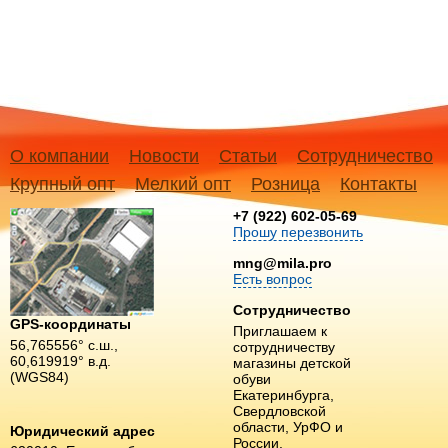
О компании
Новости
Статьи
Сотрудничество
Крупный опт
Мелкий опт
Розница
Контакты
+7 (922) 602-05-69
Прошу перезвонить
mng@mila.pro
Есть вопрос
Сотрудничество
GPS-координаты
Приглашаем к
56,765556° с.ш.,
сотрудничеству
60,619919° в.д.
магазины детской
(WGS84)
обуви
Екатеринбурга,
Свердловской
области, УрФО и
Юридический адрес
России.