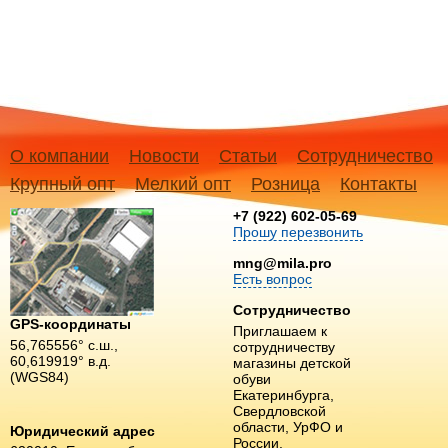
О компании
Новости
Статьи
Сотрудничество
Крупный опт
Мелкий опт
Розница
Контакты
+7 (922) 602-05-69
Прошу перезвонить
mng@mila.pro
Есть вопрос
Сотрудничество
GPS-координаты
Приглашаем к
56,765556° с.ш.,
сотрудничеству
60,619919° в.д.
магазины детской
(WGS84)
обуви
Екатеринбурга,
Свердловской
области, УрФО и
Юридический адрес
России.