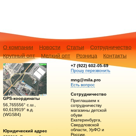
О компании
Новости
Статьи
Сотрудничество
Крупный опт
Мелкий опт
Розница
Контакты
+7 (922) 602-05-69
Прошу перезвонить
mng@mila.pro
Есть вопрос
Сотрудничество
GPS-координаты
Приглашаем к
56,765556° с.ш.,
сотрудничеству
60,619919° в.д.
магазины детской
(WGS84)
обуви
Екатеринбурга,
Свердловской
области, УрФО и
Юридический адрес
России.