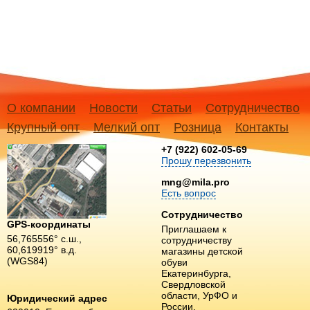
О компании
Новости
Статьи
Сотрудничество
Крупный опт
Мелкий опт
Розница
Контакты
+7 (922) 602-05-69
Прошу перезвонить
mng@mila.pro
Есть вопрос
Сотрудничество
GPS-координаты
Приглашаем к
56,765556° с.ш.,
сотрудничеству
60,619919° в.д.
магазины детской
(WGS84)
обуви
Екатеринбурга,
Свердловской
области, УрФО и
Юридический адрес
России.