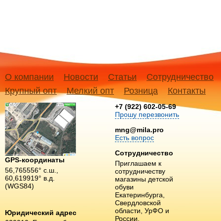
О компании
Новости
Статьи
Сотрудничество
Крупный опт
Мелкий опт
Розница
Контакты
+7 (922) 602-05-69
Прошу перезвонить
mng@mila.pro
Есть вопрос
Сотрудничество
GPS-координаты
Приглашаем к
56,765556° с.ш.,
сотрудничеству
60,619919° в.д.
магазины детской
(WGS84)
обуви
Екатеринбурга,
Свердловской
области, УрФО и
Юридический адрес
России.