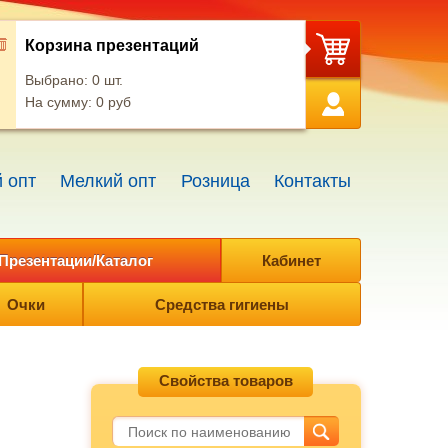
Корзина презентаций
Выбрано:
0
шт.
На сумму:
0
руб
 опт
Мелкий опт
Розница
Контакты
Презентации/Каталог
Кабинет
Очки
Средства гигиены
Свойства товаров