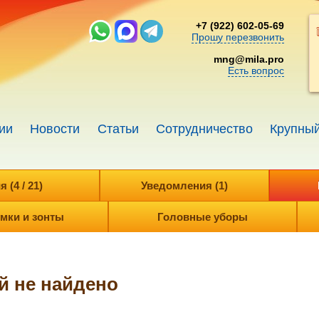
+7 (922) 602-05-69
Прошу перезвонить
mng@mila.pro
Есть вопрос
ии
Новости
Статьи
Сотрудничество
Крупный
(4 / 21)
Уведомления (1)
мки и зонты
Головные уборы
й не найдено