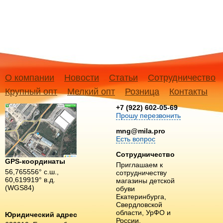
О компании
Новости
Статьи
Сотрудничество
Крупный опт
Мелкий опт
Розница
Контакты
+7 (922) 602-05-69
Прошу перезвонить
mng@mila.pro
Есть вопрос
Сотрудничество
GPS-координаты
Приглашаем к
56,765556° с.ш.,
сотрудничеству
60,619919° в.д.
магазины детской
(WGS84)
обуви
Екатеринбурга,
Свердловской
области, УрФО и
Юридический адрес
России.