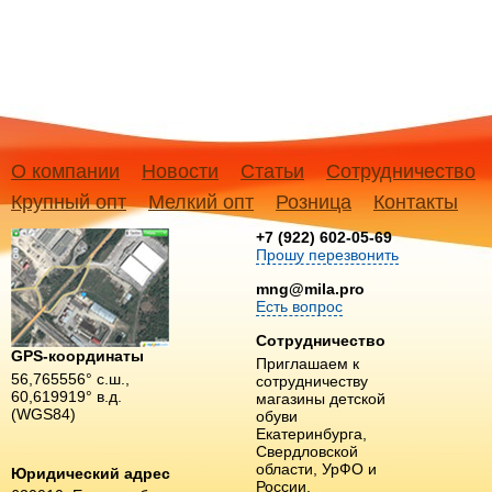
О компании
Новости
Статьи
Сотрудничество
Крупный опт
Мелкий опт
Розница
Контакты
+7 (922) 602-05-69
Прошу перезвонить
mng@mila.pro
Есть вопрос
Сотрудничество
GPS-координаты
Приглашаем к
56,765556° с.ш.,
сотрудничеству
60,619919° в.д.
магазины детской
(WGS84)
обуви
Екатеринбурга,
Свердловской
области, УрФО и
Юридический адрес
России.