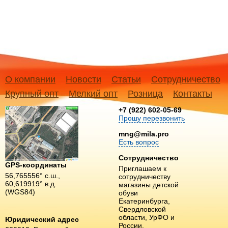
О компании
Новости
Статьи
Сотрудничество
Крупный опт
Мелкий опт
Розница
Контакты
+7 (922) 602-05-69
Прошу перезвонить
mng@mila.pro
Есть вопрос
Сотрудничество
GPS-координаты
Приглашаем к
56,765556° с.ш.,
сотрудничеству
60,619919° в.д.
магазины детской
(WGS84)
обуви
Екатеринбурга,
Свердловской
области, УрФО и
Юридический адрес
России.