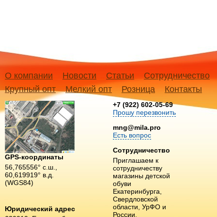
О компании
Новости
Статьи
Сотрудничество
Крупный опт
Мелкий опт
Розница
Контакты
+7 (922) 602-05-69
Прошу перезвонить
mng@mila.pro
Есть вопрос
Сотрудничество
GPS-координаты
Приглашаем к
56,765556° с.ш.,
сотрудничеству
60,619919° в.д.
магазины детской
(WGS84)
обуви
Екатеринбурга,
Свердловской
области, УрФО и
Юридический адрес
России.