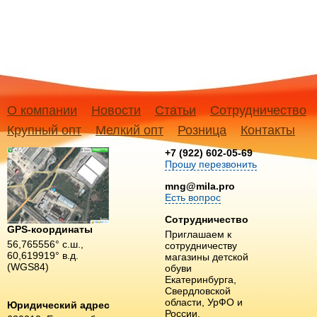
О компании
Новости
Статьи
Сотрудничество
Крупный опт
Мелкий опт
Розница
Контакты
+7 (922) 602-05-69
Прошу перезвонить
mng@mila.pro
Есть вопрос
Сотрудничество
GPS-координаты
Приглашаем к
56,765556° с.ш.,
сотрудничеству
60,619919° в.д.
магазины детской
(WGS84)
обуви
Екатеринбурга,
Свердловской
области, УрФО и
Юридический адрес
России.