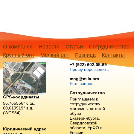
О компании
Новости
Статьи
Сотрудничество
Крупный опт
Мелкий опт
Розница
Контакты
+7 (922) 602-05-69
Прошу перезвонить
mng@mila.pro
Есть вопрос
Сотрудничество
GPS-координаты
Приглашаем к
56,765556° с.ш.,
сотрудничеству
60,619919° в.д.
магазины детской
(WGS84)
обуви
Екатеринбурга,
Свердловской
области, УрФО и
Юридический адрес
России.