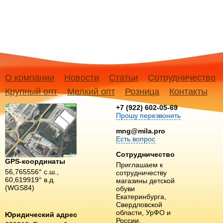
О компании
Новости
Статьи
Сотрудничество
Крупный опт
Мелкий опт
Розница
Контакты
+7 (922) 602-05-69
Прошу перезвонить
mng@mila.pro
Есть вопрос
Сотрудничество
GPS-координаты
Приглашаем к
56,765556° с.ш.,
сотрудничеству
60,619919° в.д.
магазины детской
(WGS84)
обуви
Екатеринбурга,
Свердловской
области, УрФО и
Юридический адрес
России.