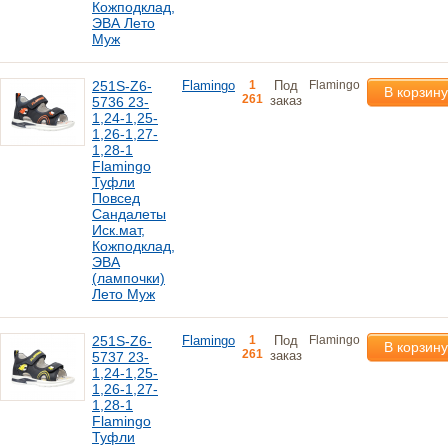
Кожподклад,
ЭВА Лето
Муж
251S-Z6-
Flamingo
1
Под
Flamingo
В корзину
261
заказ
5736 23-
1,24-1,25-
1,26-1,27-
1,28-1
Flamingo
Туфли
Повсед
Сандалеты
Иск.мат,
Кожподклад,
ЭВА
(лампочки)
Лето Муж
251S-Z6-
Flamingo
1
Под
Flamingo
В корзину
261
заказ
5737 23-
1,24-1,25-
1,26-1,27-
1,28-1
Flamingo
Туфли