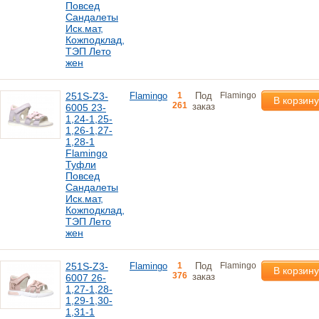
Повсед
Сандалеты
Иск.мат,
Кожподклад,
ТЭП Лето
жен
251S-Z3-
Flamingo
1
Под
Flamingo
В корзину
261
заказ
6005 23-
1,24-1,25-
1,26-1,27-
1,28-1
Flamingo
Туфли
Повсед
Сандалеты
Иск.мат,
Кожподклад,
ТЭП Лето
жен
251S-Z3-
Flamingo
1
Под
Flamingo
В корзину
376
заказ
6007 26-
1,27-1,28-
1,29-1,30-
1,31-1