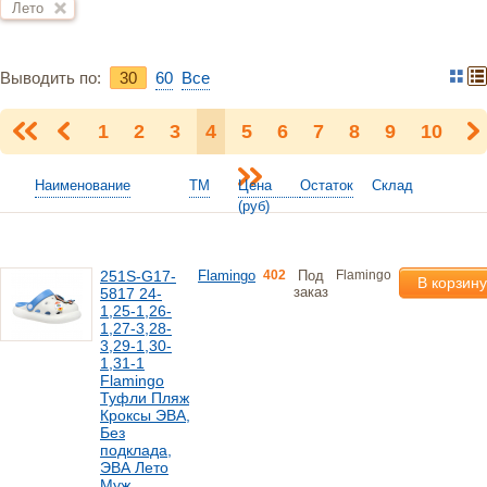
Лето
Выводить по:
30
60
Bce
1
2
3
4
5
6
7
8
9
10
Наименование
ТМ
Цена
Остаток
Склад
(руб)
251S-G17-
Flamingo
402
Под
Flamingo
В корзину
заказ
5817 24-
1,25-1,26-
1,27-3,28-
3,29-1,30-
1,31-1
Flamingo
Туфли Пляж
Кроксы ЭВА,
Без
подклада,
ЭВА Лето
Муж