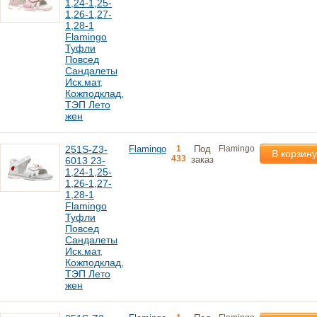
1,24-1,25-
1,26-1,27-
1,28-1
Flamingo
Туфли
Повсед
Сандалеты
Иск.мат,
Кожподклад,
ТЭП Лето
жен
251S-Z3-
Flamingo
1
Под
Flamingo
В корзину
433
заказ
6013 23-
1,24-1,25-
1,26-1,27-
1,28-1
Flamingo
Туфли
Повсед
Сандалеты
Иск.мат,
Кожподклад,
ТЭП Лето
жен