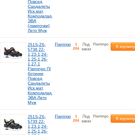
Повсед
Сандалеты
Иск.мат,
Кожподклад,
ЭВА
(лампочки)
Лето Муж
251S-Z6-
Flamingo
1
Под
Flamingo
В корзину
204
заказ
5738 22-
1,23-1,24-
1,25-1,26-
1,27-1
Flamingo П/
ботинки
Повсед
Сандалеты
Иск.мат,
Кожподклад,
ЭВА Лето
Муж
251S-Z6-
Flamingo
1
Под
Flamingo
В корзину
204
заказ
5739 22-
1,23-1,24-
1,25-1,26-