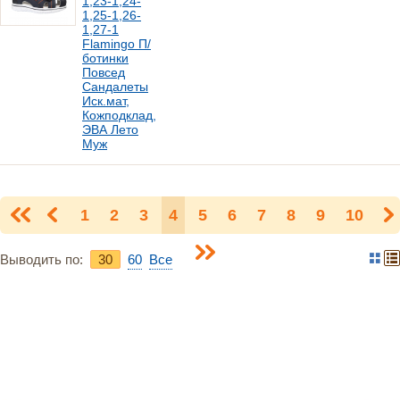
1,23-1,24-
1,25-1,26-
1,27-1
Flamingo П/
ботинки
Повсед
Сандалеты
Иск.мат,
Кожподклад,
ЭВА Лето
Муж
1
2
3
4
5
6
7
8
9
10
Выводить по:
30
60
Bce