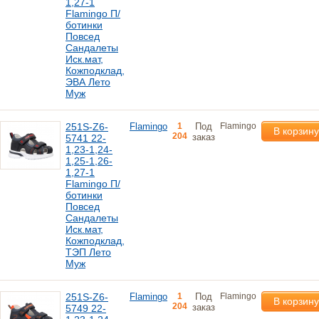
1,27-1
Flamingo П/
ботинки
Повсед
Сандалеты
Иск.мат,
Кожподклад,
ЭВА Лето
Муж
251S-Z6-
Flamingo
1
Под
Flamingo
В корзину
204
заказ
5741 22-
1,23-1,24-
1,25-1,26-
1,27-1
Flamingo П/
ботинки
Повсед
Сандалеты
Иск.мат,
Кожподклад,
ТЭП Лето
Муж
251S-Z6-
Flamingo
1
Под
Flamingo
В корзину
204
заказ
5749 22-