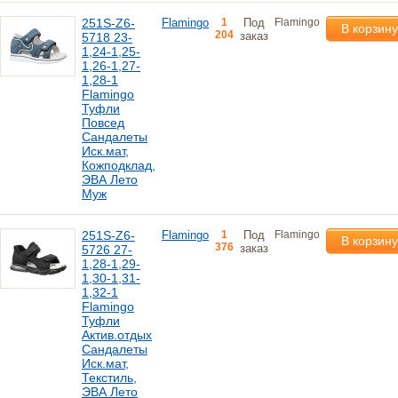
251S-Z6-
Flamingo
1
Под
Flamingo
В корзину
204
заказ
5718 23-
1,24-1,25-
1,26-1,27-
1,28-1
Flamingo
Туфли
Повсед
Сандалеты
Иск.мат,
Кожподклад,
ЭВА Лето
Муж
251S-Z6-
Flamingo
1
Под
Flamingo
В корзину
376
заказ
5726 27-
1,28-1,29-
1,30-1,31-
1,32-1
Flamingo
Туфли
Актив.отдых
Сандалеты
Иск.мат,
Текстиль,
ЭВА Лето