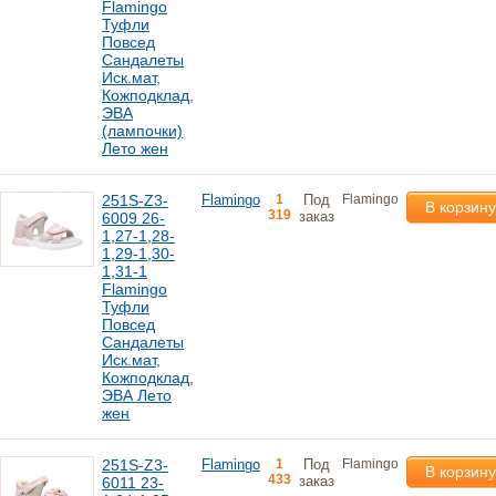
Flamingo
Туфли
Повсед
Сандалеты
Иск.мат,
Кожподклад,
ЭВА
(лампочки)
Лето жен
251S-Z3-
Flamingo
1
Под
Flamingo
В корзину
319
заказ
6009 26-
1,27-1,28-
1,29-1,30-
1,31-1
Flamingo
Туфли
Повсед
Сандалеты
Иск.мат,
Кожподклад,
ЭВА Лето
жен
251S-Z3-
Flamingo
1
Под
Flamingo
В корзину
433
заказ
6011 23-