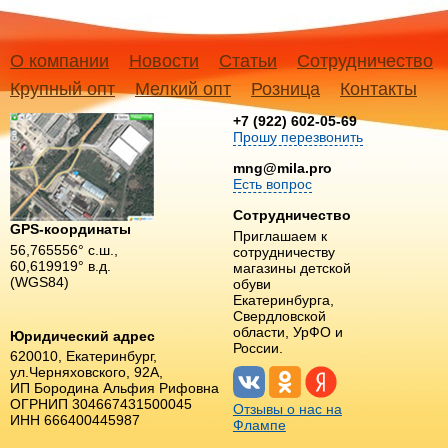
О компании
Новости
Статьи
Сотрудничество
Крупный опт
Мелкий опт
Розница
Контакты
+7 (922) 602-05-69
Прошу перезвонить
mng@mila.pro
Есть вопрос
Сотрудничество
GPS-координаты
Приглашаем к
56,765556° с.ш.,
сотрудничеству
60,619919° в.д.
магазины детской
(WGS84)
обуви
Екатеринбурга,
Свердловской
области, УрФО и
Юридический адрес
России.
620010, Екатеринбург,
ул.Черняховского, 92А,
ИП Бородина Альфия Рифовна
ОГРНИП 304667431500045
Отзывы о нас на
ИНН 666400445987
Флампе