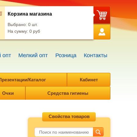
Корзина магазина
Выбрано:
0
шт.
На сумму:
0
руб
 опт
Мелкий опт
Розница
Контакты
Презентации/Каталог
Кабинет
Очки
Средства гигиены
Свойства товаров