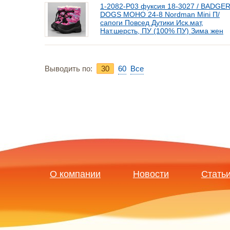
1-2082-P03 фуксия 18-3027 / BADGE
DOGS МОНО 24-8 Nordman Mini П/
сапоги Повсед Дутики Иск.мат,
Нат.шерсть, ПУ (100% ПУ) Зима жен
Выводить по:
30
60
Bce
О компании
Новости
Стать