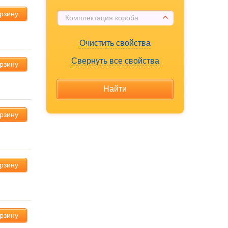
орзину
Комплектация короба
Очистить свойства
Свернуть все свойства
орзину
орзину
орзину
орзину