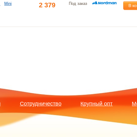
R
Mini
2 379
Под заказ
В к
и
Сотрудничество
Крупный опт
М