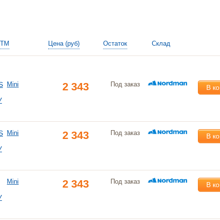
ТМ
Цена (руб)
Остаток
Склад
S
Mini
2 343
Под заказ
В к
У
S
Mini
2 343
Под заказ
В к
У
Mini
2 343
Под заказ
В к
У