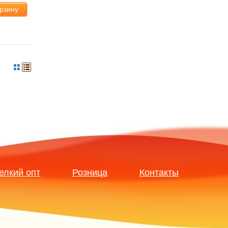
орзину
елкий опт
Розница
Контакты