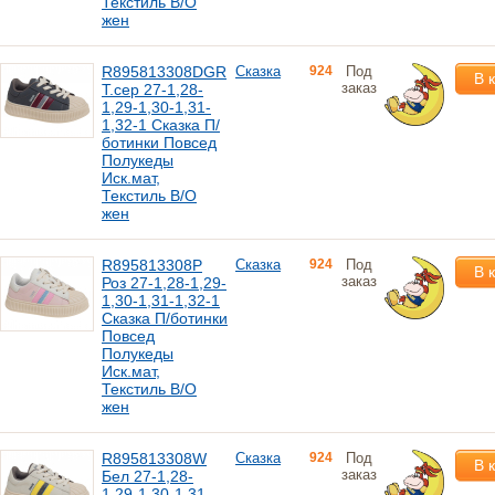
Текстиль В/О
жен
R895813308DGR
Сказка
924
Под
В 
заказ
Т.сер 27-1,28-
1,29-1,30-1,31-
1,32-1 Сказка П/
ботинки Повсед
Полукеды
Иск.мат,
Текстиль В/О
жен
R895813308P
Сказка
924
Под
В 
заказ
Роз 27-1,28-1,29-
1,30-1,31-1,32-1
Сказка П/ботинки
Повсед
Полукеды
Иск.мат,
Текстиль В/О
жен
R895813308W
Сказка
924
Под
В 
заказ
Бел 27-1,28-
1,29-1,30-1,31-