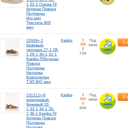
1,32-1 Сказка П/
ботинки Повсед
Полукеды
Иск.мат,
Текстиль В/О
жен
22939т-2
Kapika
3
Под
В 
360
заказ
бежевый-
3
леопард 27-1,28-
734
1,29-1,30-1,31-1
Kapika П/ботинки
Повсед
Полукеды
Нат.кожа,
Кожподклад,
ТЭП В/О жен
231212т-8
Kapika
3
Под
В 
504
заказ
коричневый-
3
бежевый 32-
894
1,33-1,34-1,35-
1,36-1 Kapika П/
ботинки Повсед
Полукеды
Нат.кожа,