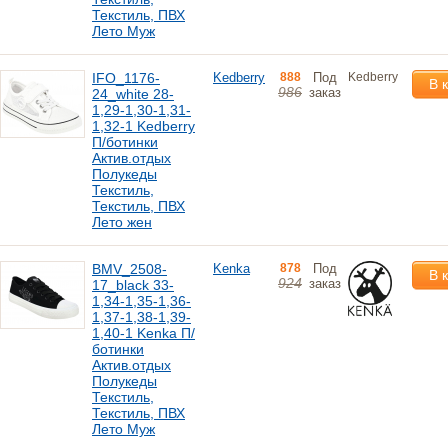
Текстиль, ПВХ
Лето Муж
IFO_1176-
Kedberry
888
Под
Kedberry
В 
986
заказ
24_white 28-
1,29-1,30-1,31-
1,32-1 Kedberry
П/ботинки
Актив.отдых
Полукеды
Текстиль,
Текстиль, ПВХ
Лето жен
BMV_2508-
Kenka
878
Под
В 
924
заказ
17_black 33-
1,34-1,35-1,36-
1,37-1,38-1,39-
1,40-1 Kenka П/
ботинки
Актив.отдых
Полукеды
Текстиль,
Текстиль, ПВХ
Лето Муж