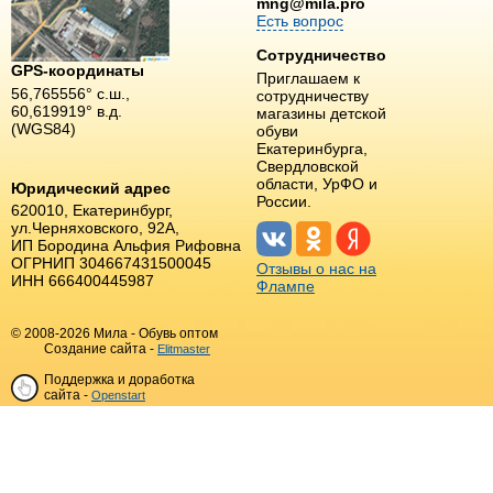
mng@mila.pro
Есть вопрос
Сотрудничество
GPS-координаты
Приглашаем к
56,765556° с.ш.,
сотрудничеству
60,619919° в.д.
магазины детской
(WGS84)
обуви
Екатеринбурга,
Свердловской
области, УрФО и
Юридический адрес
России.
620010, Екатеринбург,
ул.Черняховского, 92А,
ИП Бородина Альфия Рифовна
ОГРНИП 304667431500045
Отзывы о нас на
ИНН 666400445987
Флампе
© 2008-2026 Мила - Обувь оптом
Создание сайта -
Elitmaster
Поддержка и доработка
сайта -
Openstart