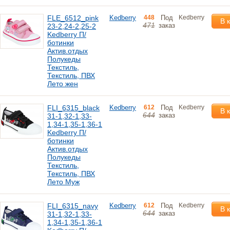
FLE_6512_pink
Kedberry
448
Под
Kedberry
В 
471
заказ
23-2,24-2,25-2
Kedberry П/
ботинки
Актив.отдых
Полукеды
Текстиль,
Текстиль, ПВХ
Лето жен
FLI_6315_black
Kedberry
612
Под
Kedberry
В 
644
заказ
31-1,32-1,33-
1,34-1,35-1,36-1
Kedberry П/
ботинки
Актив.отдых
Полукеды
Текстиль,
Текстиль, ПВХ
Лето Муж
FLI_6315_navy
Kedberry
612
Под
Kedberry
В 
644
заказ
31-1,32-1,33-
1,34-1,35-1,36-1