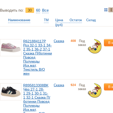
Выводить по:
30
60
Bce
Наименование
ТМ
Цена
Остаток
Склад
(руб)
R621884117P
Сказка
408
Под
В 
заказ
Роз 32-1,33-1,34-
2,35-1,36-2,37-1
Сказка П/ботинки
Повсед
Полукеды
Иск.мат,
Текстиль В/О
жен
R895813308BK
Сказка
924
Под
В 
заказ
Чёр 27-1,28-
1,29-1,30-1,31-
1,32-1 Сказка П/
ботинки Повсед
Полукеды
Иск.мат,