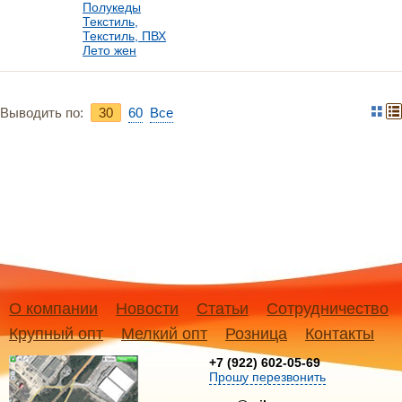
Полукеды
Текстиль,
Текстиль, ПВХ
Лето жен
Выводить по:
30
60
Bce
О компании
Новости
Статьи
Сотрудничество
Крупный опт
Мелкий опт
Розница
Контакты
+7 (922) 602-05-69
Прошу перезвонить