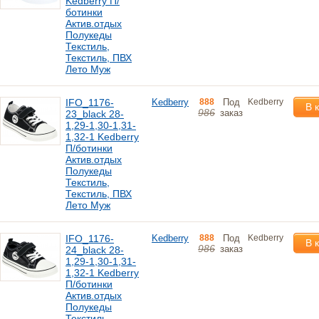
Kedberry П/
ботинки
Актив.отдых
Полукеды
Текстиль,
Текстиль, ПВХ
Лето Муж
IFO_1176-
Kedberry
888
Под
Kedberry
В 
986
заказ
23_black 28-
1,29-1,30-1,31-
1,32-1 Kedberry
П/ботинки
Актив.отдых
Полукеды
Текстиль,
Текстиль, ПВХ
Лето Муж
IFO_1176-
Kedberry
888
Под
Kedberry
В 
986
заказ
24_black 28-
1,29-1,30-1,31-
1,32-1 Kedberry
П/ботинки
Актив.отдых
Полукеды
Текстиль,