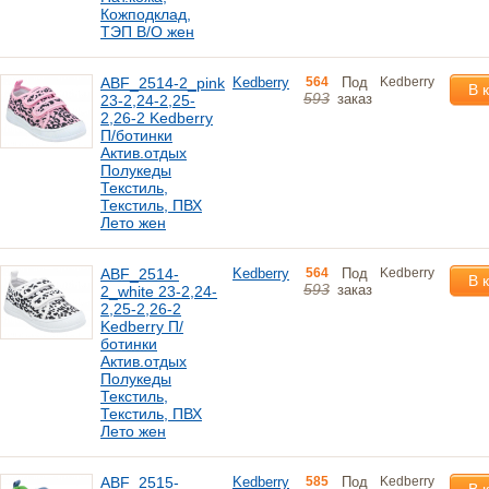
Кожподклад,
ТЭП В/О жен
ABF_2514-2_pink
Kedberry
564
Под
Kedberry
В 
593
заказ
23-2,24-2,25-
2,26-2 Kedberry
П/ботинки
Актив.отдых
Полукеды
Текстиль,
Текстиль, ПВХ
Лето жен
ABF_2514-
Kedberry
564
Под
Kedberry
В 
593
заказ
2_white 23-2,24-
2,25-2,26-2
Kedberry П/
ботинки
Актив.отдых
Полукеды
Текстиль,
Текстиль, ПВХ
Лето жен
ABF_2515-
Kedberry
585
Под
Kedberry