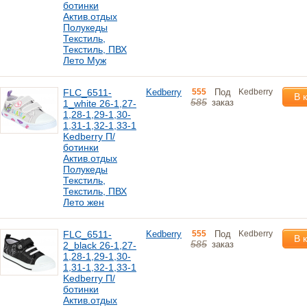
ботинки
Актив.отдых
Полукеды
Текстиль,
Текстиль, ПВХ
Лето Муж
FLC_6511-
Kedberry
555
Под
Kedberry
В 
585
заказ
1_white 26-1,27-
1,28-1,29-1,30-
1,31-1,32-1,33-1
Kedberry П/
ботинки
Актив.отдых
Полукеды
Текстиль,
Текстиль, ПВХ
Лето жен
FLC_6511-
Kedberry
555
Под
Kedberry
В 
585
заказ
2_black 26-1,27-
1,28-1,29-1,30-
1,31-1,32-1,33-1
Kedberry П/
ботинки
Актив.отдых