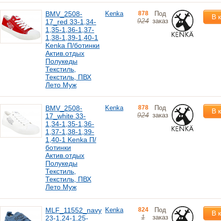
BMV_2508-
Kenka
878
Под
В 
924
заказ
17_red 33-1,34-
1,35-1,36-1,37-
1,38-1,39-1,40-1
Kenka П/ботинки
Актив.отдых
Полукеды
Текстиль,
Текстиль, ПВХ
Лето Муж
BMV_2508-
Kenka
878
Под
В 
924
заказ
17_white 33-
1,34-1,35-1,36-
1,37-1,38-1,39-
1,40-1 Kenka П/
ботинки
Актив.отдых
Полукеды
Текстиль,
Текстиль, ПВХ
Лето Муж
MLF_11552_navy
Kenka
824
Под
В 
1
заказ
23-1,24-1,25-