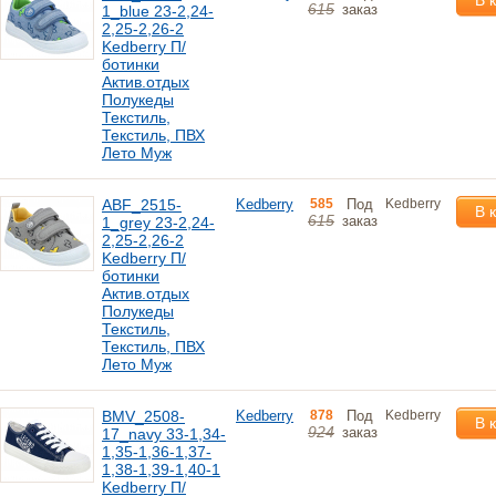
В 
615
заказ
1_blue 23-2,24-
2,25-2,26-2
Kedberry П/
ботинки
Актив.отдых
Полукеды
Текстиль,
Текстиль, ПВХ
Лето Муж
ABF_2515-
Kedberry
585
Под
Kedberry
В 
615
заказ
1_grey 23-2,24-
2,25-2,26-2
Kedberry П/
ботинки
Актив.отдых
Полукеды
Текстиль,
Текстиль, ПВХ
Лето Муж
BMV_2508-
Kedberry
878
Под
Kedberry
В 
924
заказ
17_navy 33-1,34-
1,35-1,36-1,37-
1,38-1,39-1,40-1
Kedberry П/