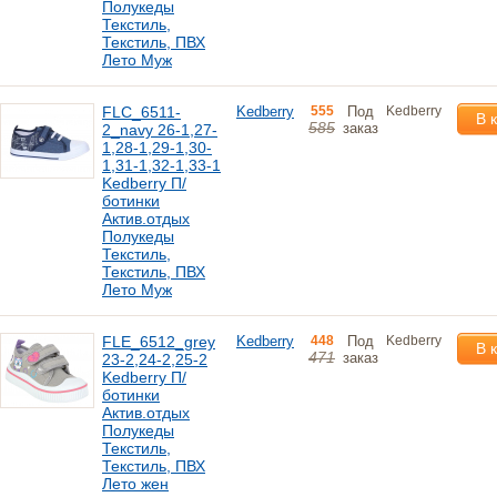
Полукеды
Текстиль,
Текстиль, ПВХ
Лето Муж
FLC_6511-
Kedberry
555
Под
Kedberry
В 
585
заказ
2_navy 26-1,27-
1,28-1,29-1,30-
1,31-1,32-1,33-1
Kedberry П/
ботинки
Актив.отдых
Полукеды
Текстиль,
Текстиль, ПВХ
Лето Муж
FLE_6512_grey
Kedberry
448
Под
Kedberry
В 
471
заказ
23-2,24-2,25-2
Kedberry П/
ботинки
Актив.отдых
Полукеды
Текстиль,
Текстиль, ПВХ
Лето жен