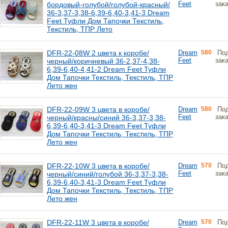
Feet
зак
бордовый-голубой/голубой-красный/
36-3,37-3,38-6,39-6,40-3,41-3 Dream
Feet Туфли Дом Тапочки Текстиль,
Текстиль, ТПР Лето
DFR-22-08W 2 цвета к коробе/
Dream
580
По
Feet
зак
черный/коричневый 36-2,37-4,38-
6,39-6,40-4,41-2 Dream Feet Туфли
Дом Тапочки Текстиль, Текстиль, ТПР
Лето жен
DFR-22-09W 3 цвета в коробе/
Dream
580
По
Feet
зак
черный/красны/синий 36-3,37-3,38-
6,39-6,40-3,41-3 Dream Feet Туфли
Дом Тапочки Текстиль, Текстиль, ТПР
Лето жен
DFR-22-10W 3 цвета в коробе/
Dream
570
По
Feet
зак
черный/синий/голубой 36-3,37-3,38-
6,39-6,40-3,41-3 Dream Feet Туфли
Дом Тапочки Текстиль, Текстиль, ТПР
Лето жен
DFR-22-11W 3 цвета в коробе/
Dream
570
По