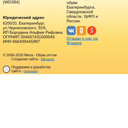
(WGS84)
обуви
Екатеринбурга,
Свердловской
области, УрФО и
Юридический адрес
России.
620010, Екатеринбург,
ул.Черняховского, 92А,
ИП Бородина Альфия Рифовна
ОГРНИП 304667431500045
Отзывы о нас на
ИНН 666400445987
Флампе
© 2008-2026 Мила - Обувь оптом
Создание сайта -
Elitmaster
Поддержка и доработка
сайта -
Openstart