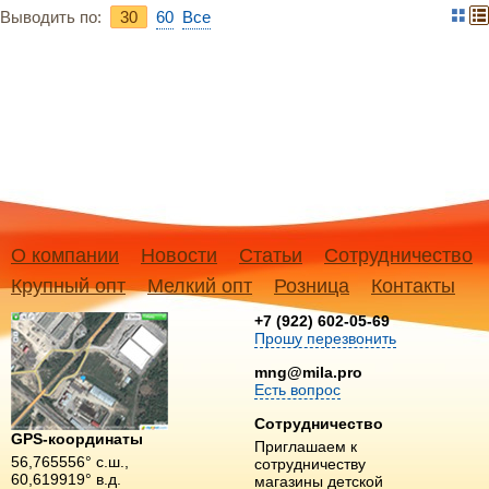
Выводить по:
30
60
Bce
О компании
Новости
Статьи
Сотрудничество
Крупный опт
Мелкий опт
Розница
Контакты
+7 (922) 602-05-69
Прошу перезвонить
mng@mila.pro
Есть вопрос
Сотрудничество
GPS-координаты
Приглашаем к
56,765556° с.ш.,
сотрудничеству
60,619919° в.д.
магазины детской