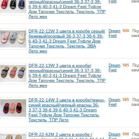
Feet
зак
черный/красны/синий 36-3,37-3,38-
6,39-6,40-3,41-3 Dream Feet Туфли
Дом Тапочки Текстиль, Текстиль, ТПР
Лето жен
DFR-22-12W 3 цвета в коробе серый/
Dream
500
По
Feet
зак
бежевый/розовый 36-3,37-3,38-6,39-
6,40-3,41-3 Dream Feet Туфли Дом
Тапочки Текстиль, Текстиль, ЭВА
Лето жен
DFR-22-13W 3 цвета в коробе/
Dream
585
По
Feet
зак
черный/красны/синий 36-3,37-3,38-
6,39-6,40-3,41-3 Dream Feet Туфли
Дом Тапочки Текстиль, Текстиль, ТПР
Лето жен
DFR-22-14W 3 цвета в коробе/темно-
Dream
585
По
Feet
зак
синий красный/черный-красны 36-
3,37-3,38-6,39-6,40-3,41-3 Dream
Feet Туфли Дом Тапочки Текстиль,
Текстиль, ТПР Лето
DFR-22-62M 2 цвета в коробе /
Dream
590
По
Feet
зак