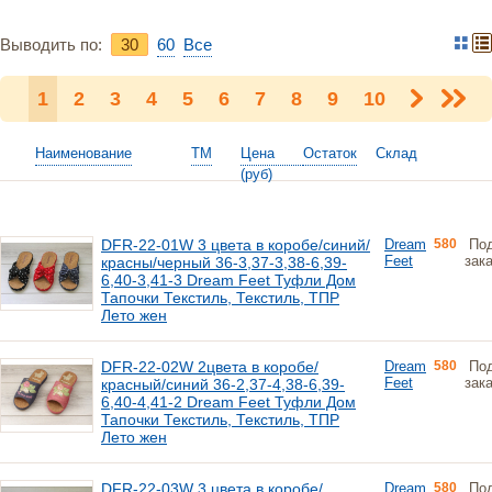
Выводить по:
30
60
Bce
1
2
3
4
5
6
7
8
9
10
Наименование
ТМ
Цена
Остаток
Склад
(руб)
DFR-22-01W 3 цвета в коробе/синий/
Dream
580
По
Feet
зак
красны/черный 36-3,37-3,38-6,39-
6,40-3,41-3 Dream Feet Туфли Дом
Тапочки Текстиль, Текстиль, ТПР
Лето жен
DFR-22-02W 2цвета в коробе/
Dream
580
По
Feet
зак
красный/синий 36-2,37-4,38-6,39-
6,40-4,41-2 Dream Feet Туфли Дом
Тапочки Текстиль, Текстиль, ТПР
Лето жен
DFR-22-03W 3 цвета в коробе/
Dream
580
По