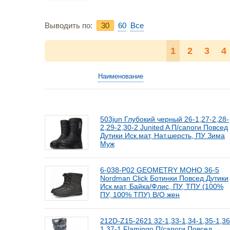
Выводить по:
30
60
Bce
1
2
3
4
Наименование
503jun Глубокий черный 26-1,27-2,28-
2,29-2,30-2 Junited A П/сапоги Повсед
Дутики Иск.мат, Нат.шерсть, ПУ Зима
Муж
6-038-Р02 GEOMETRY МОНО 36-5
Nordman Click Ботинки Повсед Дутики
Иск.мат, Байка/Флис, ПУ, ТПУ (100%
ПУ, 100% ТПУ) В/О жен
212D-Z15-2621 32-1,33-1,34-1,35-1,36
1,37-1 Flamingo П/сапоги Повсед