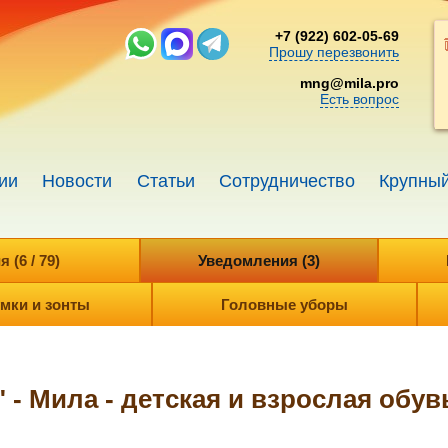
+7 (922) 602-05-69
Прошу перезвонить
mng@mila.pro
Есть вопрос
ии
Новости
Статьи
Сотрудничество
Крупный
(6 / 79)
Уведомления (3)
мки и зонты
Головные уборы
 - Мила - детская и взрослая обув