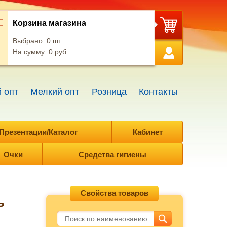
Корзина магазина
Выбрано:
0
шт.
На сумму:
0
руб
 опт
Мелкий опт
Розница
Контакты
Презентации/Каталог
Кабинет
Очки
Средства гигиены
Свойства товаров
ь