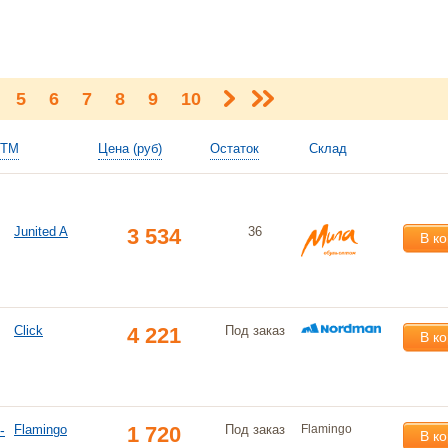
5
6
7
8
9
10
ТМ
Цена (руб)
Остаток
Склад
Junited A
3 534
36
В к
Click
4 221
Под заказ
В к
-
Flamingo
1 720
Под заказ
Flamingo
В к