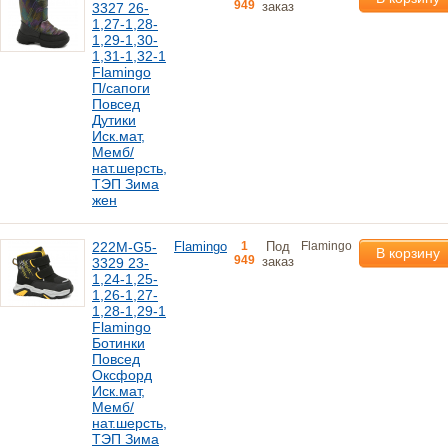
949
заказ
3327 26-
1,27-1,28-
1,29-1,30-
1,31-1,32-1
Flamingo
П/сапоги
Повсед
Дутики
Иск.мат,
Мемб/
нат.шерсть,
ТЭП Зима
жен
222M-G5-
Flamingo
1
Под
Flamingo
В корзину
949
заказ
3329 23-
1,24-1,25-
1,26-1,27-
1,28-1,29-1
Flamingo
Ботинки
Повсед
Оксфорд
Иск.мат,
Мемб/
нат.шерсть,
ТЭП Зима