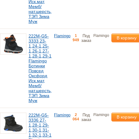
Иск.мат,
Мемб/
нат.шерсть,
ТЭП Зима
Муж
222M-G5-
Flamingo
1
Под
Flamingo
В корзину
949
заказ
3333 23-
1,24-1,25-
1,26-1,27-
1,28-1,29-1
Flamingo
Ботинки
Повсед
Оксфорд
Иск.мат,
Мемб/
нат.шерсть,
ТЭП Зима
Муж
222M-G5-
Flamingo
2
Под
Flamingo
В корзину
064
заказ
3336 27-
1,28-1,29-
1,30-1,31-
1,32-1,33-1