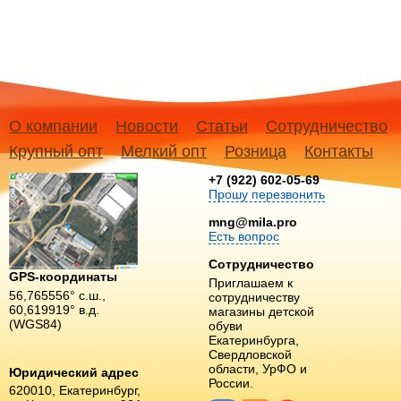
О компании
Новости
Статьи
Сотрудничество
Крупный опт
Мелкий опт
Розница
Контакты
+7 (922) 602-05-69
Прошу перезвонить
mng@mila.pro
Есть вопрос
Сотрудничество
GPS-координаты
Приглашаем к
56,765556° с.ш.,
сотрудничеству
60,619919° в.д.
магазины детской
(WGS84)
обуви
Екатеринбурга,
Свердловской
области, УрФО и
Юридический адрес
России.
620010, Екатеринбург,