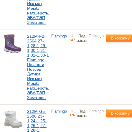
Иск.мат,
Мемб/
нат.шерсть,
ЭВА/ТЭП
Зима жен
212M-F2-
Flamingo
1
Под
Flamingo
В корзину
147
заказ
2564 27-
1,28-1,29-
1,30-1,31-
1,32-1,33-1
Flamingo
П/сапоги
Повсед
Дутики
Иск.мат,
Мемб/
нат.шерсть,
ЭВА/ТЭП
Зима жен
212M-G5-
Flamingo
1
Под
Flamingo
В корзину
376
заказ
2588 23-
1,24-1,25-
1,26-1,27-
1,28-1