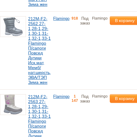
Зима жен
212M-F2-
Flamingo
918
Под
Flamingo
В корзину
заказ
2562 27-
1,28-1,29-
1,30-1,31-
1,32-1,33-1
Flamingo
П/сапоги
Повсед
Дутики
Иск.мат,
Мемб/
нат.шерсть,
ЭВА/ТЭП
Зима жен
212M-F2-
Flamingo
1
Под
Flamingo
В корзину
147
заказ
2563 27-
1,28-1,29-
1,30-1,31-
1,32-1,33-1
Flamingo
П/сапоги
Повсед
Дутики