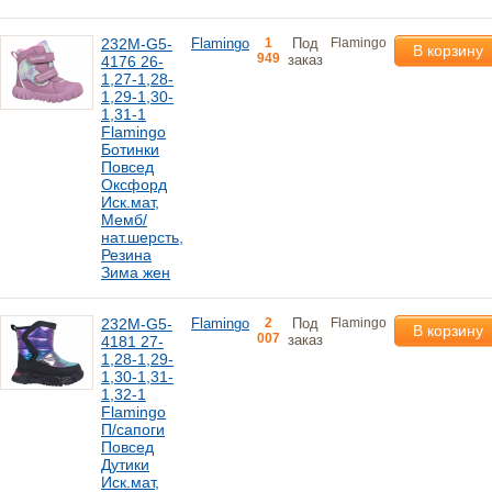
232M-G5-
Flamingo
1
Под
Flamingo
В корзину
949
заказ
4176 26-
1,27-1,28-
1,29-1,30-
1,31-1
Flamingo
Ботинки
Повсед
Оксфорд
Иск.мат,
Мемб/
нат.шерсть,
Резина
Зима жен
232M-G5-
Flamingo
2
Под
Flamingo
В корзину
007
заказ
4181 27-
1,28-1,29-
1,30-1,31-
1,32-1
Flamingo
П/сапоги
Повсед
Дутики
Иск.мат,