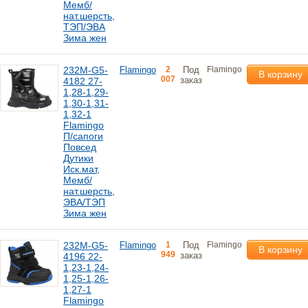
Мемб/
нат.шерсть,
ТЭП/ЭВА
Зима жен
232M-G5-
Flamingo
2
Под
Flamingo
В корзину
007
заказ
4182 27-
1,28-1,29-
1,30-1,31-
1,32-1
Flamingo
П/сапоги
Повсед
Дутики
Иск.мат,
Мемб/
нат.шерсть,
ЭВА/ТЭП
Зима жен
232M-G5-
Flamingo
1
Под
Flamingo
В корзину
949
заказ
4196 22-
1,23-1,24-
1,25-1,26-
1,27-1
Flamingo