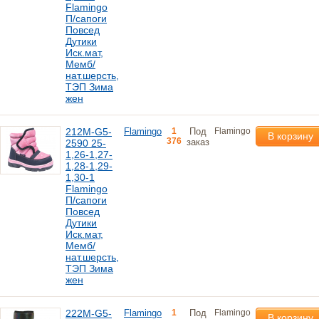
Flamingo
П/сапоги
Повсед
Дутики
Иск.мат,
Мемб/
нат.шерсть,
ТЭП Зима
жен
212M-G5-
Flamingo
1
Под
Flamingo
В корзину
376
заказ
2590 25-
1,26-1,27-
1,28-1,29-
1,30-1
Flamingo
П/сапоги
Повсед
Дутики
Иск.мат,
Мемб/
нат.шерсть,
ТЭП Зима
жен
222M-G5-
Flamingo
1
Под
Flamingo
В корзину