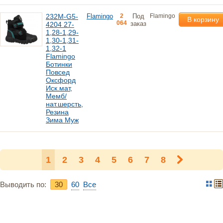
232M-G5-
Flamingo
2
Под
Flamingo
В корзину
064
заказ
4204 27-
1,28-1,29-
1,30-1,31-
1,32-1
Flamingo
Ботинки
Повсед
Оксфорд
Иск.мат,
Мемб/
нат.шерсть,
Резина
Зима Муж
1
2
3
4
5
6
7
8
Выводить по:
30
60
Bce