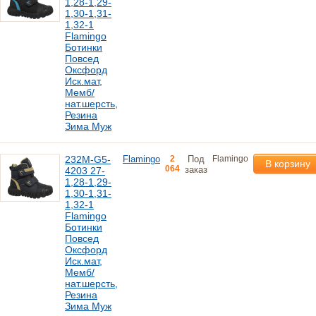
1,28-1,29-
1,30-1,31-
1,32-1
Flamingo
Ботинки
Повсед
Оксфорд
Иск.мат,
Мемб/
нат.шерсть,
Резина
Зима Муж
232M-G5-
Flamingo
2
Под
Flamingo
В корзину
064
заказ
4203 27-
1,28-1,29-
1,30-1,31-
1,32-1
Flamingo
Ботинки
Повсед
Оксфорд
Иск.мат,
Мемб/
нат.шерсть,
Резина
Зима Муж