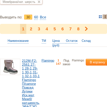
Мембрана/нат. шерсть
Выводить по:
30
60
Bce
1
2
3
4
5
6
7
8
Наименование
ТМ
Цена
Остаток
Склад
(руб)
212M-F2-
Flamingo
1
Под
Flamingo
В корзину
147
заказ
2561 27-
1,28-1,29-
1,30-1,31-
1,32-1,33-1
Flamingo
П/сапоги
Повсед
Дутики
Иск.мат,
Мемб/
нат.шерсть,
ЭВА/ТЭП