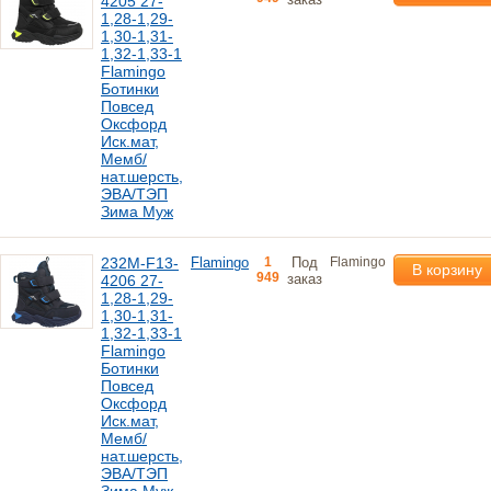
4205 27-
1,28-1,29-
1,30-1,31-
1,32-1,33-1
Flamingo
Ботинки
Повсед
Оксфорд
Иск.мат,
Мемб/
нат.шерсть,
ЭВА/ТЭП
Зима Муж
232M-F13-
Flamingo
1
Под
Flamingo
В корзину
949
заказ
4206 27-
1,28-1,29-
1,30-1,31-
1,32-1,33-1
Flamingo
Ботинки
Повсед
Оксфорд
Иск.мат,
Мемб/
нат.шерсть,
ЭВА/ТЭП