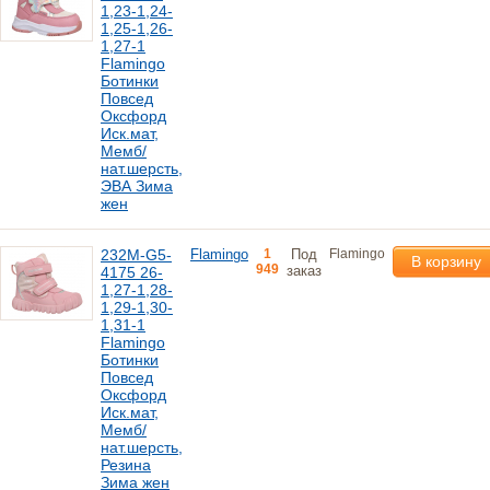
1,23-1,24-
1,25-1,26-
1,27-1
Flamingo
Ботинки
Повсед
Оксфорд
Иск.мат,
Мемб/
нат.шерсть,
ЭВА Зима
жен
232M-G5-
Flamingo
1
Под
Flamingo
В корзину
949
заказ
4175 26-
1,27-1,28-
1,29-1,30-
1,31-1
Flamingo
Ботинки
Повсед
Оксфорд
Иск.мат,
Мемб/
нат.шерсть,
Резина
Зима жен