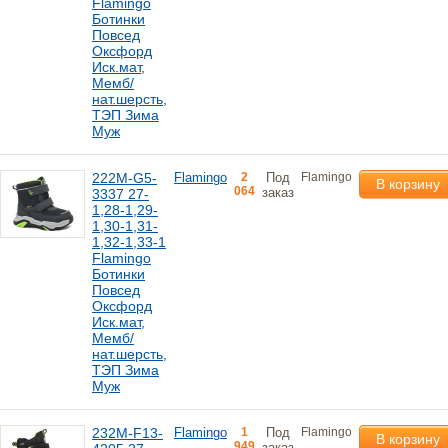
Flamingo
Ботинки
Повсед
Оксфорд
Иск.мат,
Мемб/
нат.шерсть,
ТЭП Зима
Муж
222M-G5-
Flamingo
2
Под
Flamingo
В корзину
064
заказ
3337 27-
1,28-1,29-
1,30-1,31-
1,32-1,33-1
Flamingo
Ботинки
Повсед
Оксфорд
Иск.мат,
Мемб/
нат.шерсть,
ТЭП Зима
Муж
232M-F13-
Flamingo
1
Под
Flamingo
В корзину
949
заказ