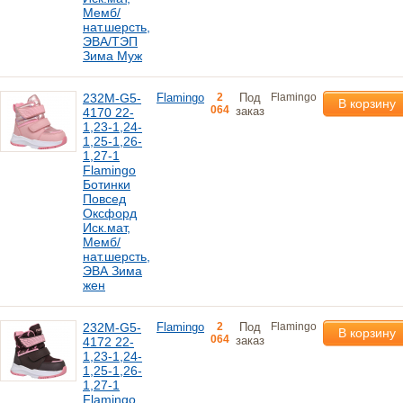
Мемб/
нат.шерсть,
ЭВА/ТЭП
Зима Муж
232M-G5-
Flamingo
2
Под
Flamingo
В корзину
064
заказ
4170 22-
1,23-1,24-
1,25-1,26-
1,27-1
Flamingo
Ботинки
Повсед
Оксфорд
Иск.мат,
Мемб/
нат.шерсть,
ЭВА Зима
жен
232M-G5-
Flamingo
2
Под
Flamingo
В корзину
064
заказ
4172 22-
1,23-1,24-
1,25-1,26-
1,27-1
Flamingo