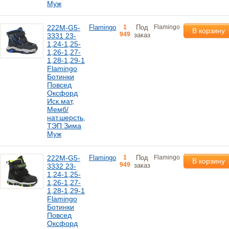
Муж
222M-G5-
Flamingo
1
Под
Flamingo
В корзину
949
заказ
3331 23-
1,24-1,25-
1,26-1,27-
1,28-1,29-1
Flamingo
Ботинки
Повсед
Оксфорд
Иск.мат,
Мемб/
нат.шерсть,
ТЭП Зима
Муж
222M-G5-
Flamingo
1
Под
Flamingo
В корзину
949
заказ
3332 23-
1,24-1,25-
1,26-1,27-
1,28-1,29-1
Flamingo
Ботинки
Повсед
Оксфорд