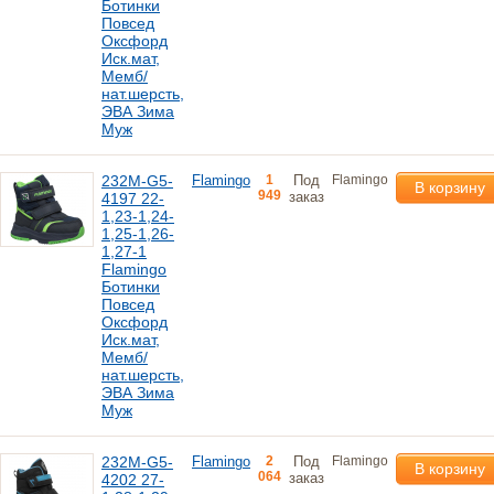
Ботинки
Повсед
Оксфорд
Иск.мат,
Мемб/
нат.шерсть,
ЭВА Зима
Муж
232M-G5-
Flamingo
1
Под
Flamingo
В корзину
949
заказ
4197 22-
1,23-1,24-
1,25-1,26-
1,27-1
Flamingo
Ботинки
Повсед
Оксфорд
Иск.мат,
Мемб/
нат.шерсть,
ЭВА Зима
Муж
232M-G5-
Flamingo
2
Под
Flamingo
В корзину
064
заказ
4202 27-