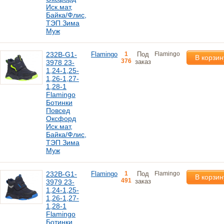
Иск.мат,
Байка/Флис,
ТЭП Зима
Муж
232B-G1-
Flamingo
1
Под
Flamingo
В корзин
376
заказ
3978 23-
1,24-1,25-
1,26-1,27-
1,28-1
Flamingo
Ботинки
Повсед
Оксфорд
Иск.мат,
Байка/Флис,
ТЭП Зима
Муж
232B-G1-
Flamingo
1
Под
Flamingo
В корзин
491
заказ
3979 23-
1,24-1,25-
1,26-1,27-
1,28-1
Flamingo
Ботинки