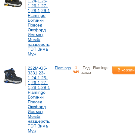
1,24-1,25-
1,26-1,27-
1,28-1,29-1
Flamingo
Ботинки
Повсед
Оксфорд
Иск.мат,
Мемб/
нат.шерсть,
ТЭП Зима
Муж
222M-G5-
Flamingo
1
Под
Flamingo
В корзин
949
заказ
3331 23-
1,24-1,25-
1,26-1,27-
1,28-1,29-1
Flamingo
Ботинки
Повсед
Оксфорд
Иск.мат,
Мемб/
нат.шерсть,
ТЭП Зима
Муж