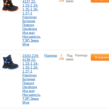
376
заказ
4137 22-
1,23-1,24-
1,25-1,26-
1,27-1
Flamingo
Ботинки
Повсед
Оксфорд
Иск.мат,
Нат.шерсть,
ТЭП Зима
Муж
232D-Z29-
Flamingo
1
Под
Flamingo
В корзин
376
заказ
4138 22-
1,23-1,24-
1,25-1,26-
1,27-1
Flamingo
Ботинки
Повсед
Оксфорд
Иск.мат,
Нат.шерсть,
ТЭП Зима
Муж