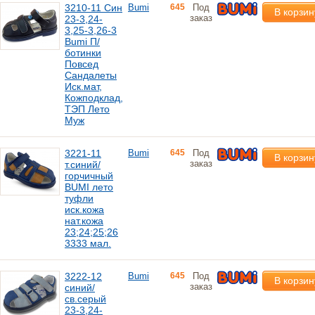
3210-11 Син
Bumi
645
Под
В корзин
заказ
23-3,24-
3,25-3,26-3
Bumi П/
ботинки
Повсед
Сандалеты
Иск.мат,
Кожподклад,
ТЭП Лето
Муж
3221-11
Bumi
645
Под
В корзин
заказ
т.синий/
горчичный
BUMI лето
туфли
иск.кожа
нат.кожа
23;24;25;26
3333 мал.
3222-12
Bumi
645
Под
В корзин
заказ
синий/
св.серый
23-3,24-