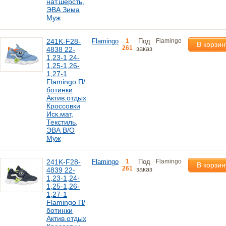
нат.шерсть,
ЭВА Зима
Муж
241K-F28-
Flamingo
1
Под
Flamingo
В корзин
261
заказ
4838 22-
1,23-1,24-
1,25-1,26-
1,27-1
Flamingo П/
ботинки
Актив.отдых
Кроссовки
Иск.мат,
Текстиль,
ЭВА В/О
Муж
241K-F28-
Flamingo
1
Под
Flamingo
В корзин
261
заказ
4839 22-
1,23-1,24-
1,25-1,26-
1,27-1
Flamingo П/
ботинки
Актив.отдых