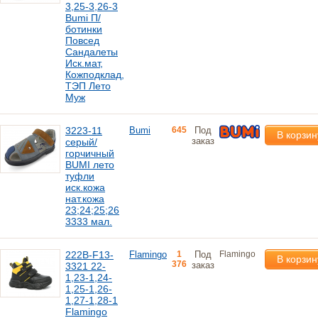
3,25-3,26-3
Bumi П/
ботинки
Повсед
Сандалеты
Иск.мат,
Кожподклад,
ТЭП Лето
Муж
3223-11
Bumi
645
Под
В корзин
заказ
серый/
горчичный
BUMI лето
туфли
иск.кожа
нат.кожа
23;24;25;26
3333 мал.
222B-F13-
Flamingo
1
Под
Flamingo
В корзин
376
заказ
3321 22-
1,23-1,24-
1,25-1,26-
1,27-1,28-1
Flamingo