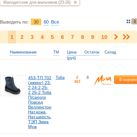
Малодетские для мальчиков (23-26)
Выводить по:
30
60
Bce
1
2
3
4
5
6
7
8
9
10
Наименование
ТМ
Цена
Остаток
Склад
(руб)
453-ТП 702
Totta
2
8
В корзин
363
(джинс) 23-
2,24-2,25-
2,26-2 Totta
П/сапоги
Повсед
Веллингтон
Нат.кожа,
Нат.шерсть,
ТЭП Зима
Муж