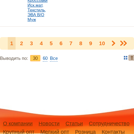
Кроссовки
Иск.мат,
Текстиль,
ЭВА В/О
Муж
1
2
3
4
5
6
7
8
9
10
Выводить по:
30
60
Bce
О компании
Новости
Статьи
Сотрудничество
Крупный опт
Мелкий опт
Розница
Контакты