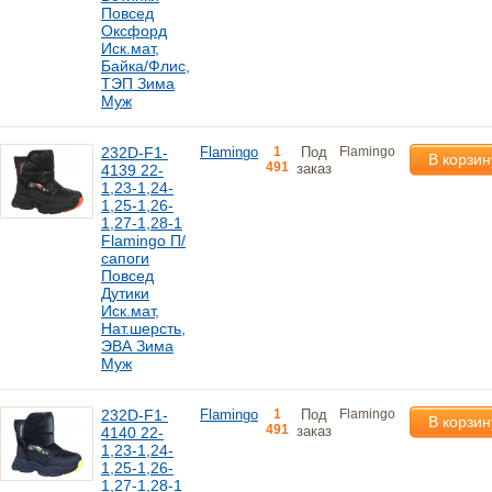
Повсед
Оксфорд
Иск.мат,
Байка/Флис,
ТЭП Зима
Муж
232D-F1-
Flamingo
1
Под
Flamingo
В корзин
491
заказ
4139 22-
1,23-1,24-
1,25-1,26-
1,27-1,28-1
Flamingo П/
сапоги
Повсед
Дутики
Иск.мат,
Нат.шерсть,
ЭВА Зима
Муж
232D-F1-
Flamingo
1
Под
Flamingo
В корзин
491
заказ
4140 22-
1,23-1,24-
1,25-1,26-
1,27-1,28-1