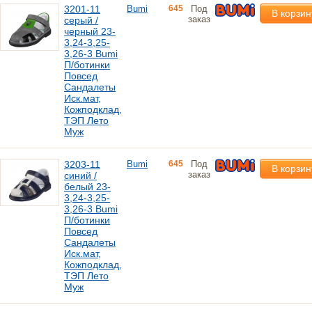
3201-11
Bumi
645
Под
В корзин
заказ
серый /
черный 23-
3,24-3,25-
3,26-3 Bumi
П/ботинки
Повсед
Сандалеты
Иск.мат,
Кожподклад,
ТЭП Лето
Муж
3203-11
Bumi
645
Под
В корзин
заказ
синий /
белый 23-
3,24-3,25-
3,26-3 Bumi
П/ботинки
Повсед
Сандалеты
Иск.мат,
Кожподклад,
ТЭП Лето
Муж