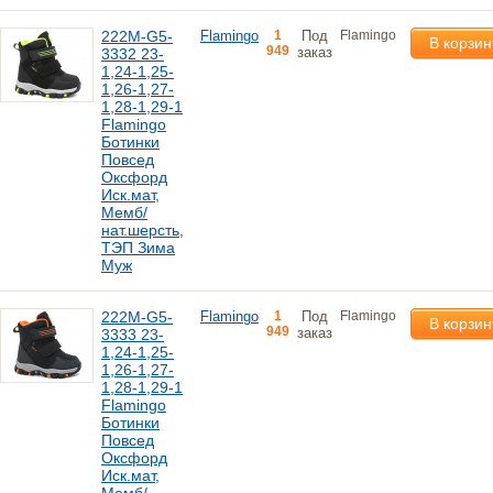
222M-G5-
Flamingo
1
Под
Flamingo
В корзин
949
заказ
3332 23-
1,24-1,25-
1,26-1,27-
1,28-1,29-1
Flamingo
Ботинки
Повсед
Оксфорд
Иск.мат,
Мемб/
нат.шерсть,
ТЭП Зима
Муж
222M-G5-
Flamingo
1
Под
Flamingo
В корзин
949
заказ
3333 23-
1,24-1,25-
1,26-1,27-
1,28-1,29-1
Flamingo
Ботинки
Повсед
Оксфорд
Иск.мат,