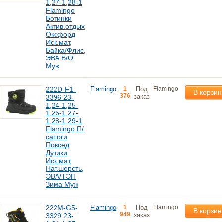
1,27-1,28-1
Flamingo
Ботинки
Актив.отдых
Оксфорд
Иск.мат,
Байка/Флис,
ЭВА В/О
Муж
222D-F1-
Flamingo
1
Под
Flamingo
В корзин
376
заказ
3396 23-
1,24-1,25-
1,26-1,27-
1,28-1,29-1
Flamingo П/
сапоги
Повсед
Дутики
Иск.мат,
Нат.шерсть,
ЭВА/ТЭП
Зима Муж
222M-G5-
Flamingo
1
Под
Flamingo
В корзин
949
заказ
3329 23-