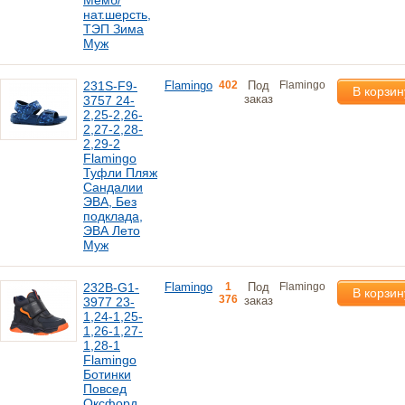
Мемб/
нат.шерсть,
ТЭП Зима
Муж
231S-F9-
Flamingo
402
Под
Flamingo
В корзин
заказ
3757 24-
2,25-2,26-
2,27-2,28-
2,29-2
Flamingo
Туфли Пляж
Сандалии
ЭВА, Без
подклада,
ЭВА Лето
Муж
232B-G1-
Flamingo
1
Под
Flamingo
В корзин
376
заказ
3977 23-
1,24-1,25-
1,26-1,27-
1,28-1
Flamingo
Ботинки
Повсед
Оксфорд