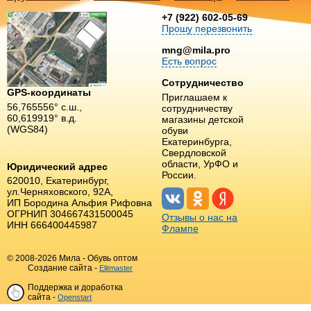
+7 (922) 602-05-69
Прошу перезвонить
mng@mila.pro
Есть вопрос
Сотрудничество
GPS-координаты
Приглашаем к
56,765556° с.ш.,
сотрудничеству
60,619919° в.д.
магазины детской
(WGS84)
обуви
Екатеринбурга,
Свердловской
области, УрФО и
Юридический адрес
России.
620010, Екатеринбург,
ул.Черняховского, 92А,
ИП Бородина Альфия Рифовна
ОГРНИП 304667431500045
Отзывы о нас на
ИНН 666400445987
Флампе
© 2008-2026 Мила - Обувь оптом
Создание сайта -
Elitmaster
Поддержка и доработка
сайта -
Openstart