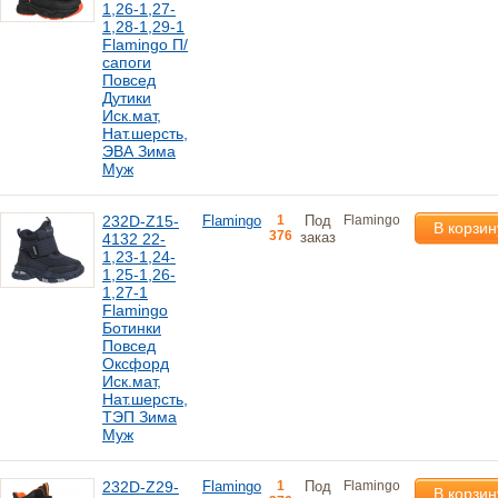
1,26-1,27-
1,28-1,29-1
Flamingo П/
сапоги
Повсед
Дутики
Иск.мат,
Нат.шерсть,
ЭВА Зима
Муж
232D-Z15-
Flamingo
1
Под
Flamingo
В корзин
376
заказ
4132 22-
1,23-1,24-
1,25-1,26-
1,27-1
Flamingo
Ботинки
Повсед
Оксфорд
Иск.мат,
Нат.шерсть,
ТЭП Зима
Муж
232D-Z29-
Flamingo
1
Под
Flamingo
В корзин