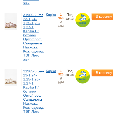
жен
31965-2 Роз
Kapika
1
Под
В корзину
968
заказ
23-1,24-
2
1,25-1,26-
187
1,27-1
Kapika П/
ботинки
Орто/проф
Сандалеты
Нат.кожа,
Кожподклад,
ТЭП Лето
жен
31965-3 Беж
Kapika
1
Под
В корзину
920
заказ
23-1,24-
2
1,25-1,26-
134
1,27-1
Kapika П/
ботинки
Орто/проф
Сандалеты
Нат.кожа,
Кожподклад,
ТЭП Лето