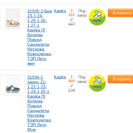
31935-2 Беж
Kapika
2
Под
В корзину
112
заказ
23-1,24-
2
1,25-1,26-
347
1,27-1
Kapika П/
ботинки
Повсед
Сандалеты
Нат.кожа,
Кожподклад,
ТЭП Лето
жен
31936-1
Kapika
1
Под
В корзину
920
заказ
джинс 21-
2
1,22-1,23-
134
1,24-1,25-1
Kapika П/
ботинки
Повсед
Сандалеты
Нат.кожа,
Кожподклад,
ТЭП Лето
Муж