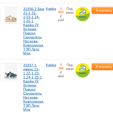
31936-2 Беж
Kapika
1
Под
В корзину
920
заказ
21-1,22-
2
1,23-1,24-
134
1,25-1
Kapika П/
ботинки
Повсед
Сандалеты
Нат.кожа,
Кожподклад,
ТЭП Лето
Муж
31937-1
Kapika
2
Под
В корзину
160
заказ
джинс 21-
2
1,22-1,23-
400
1,24-1,25-1
Kapika П/
ботинки
Повсед
Сандалеты
Нат.кожа,
Кожподклад,
ТЭП Лето
Муж