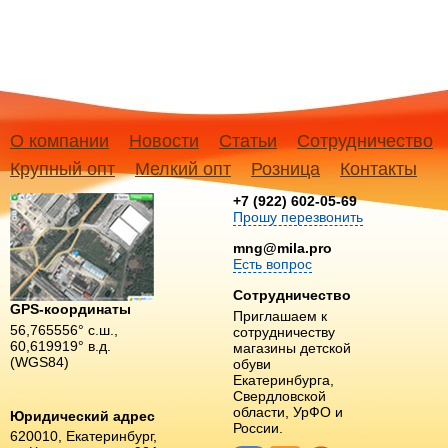
О компании
Новости
Статьи
Сотрудничество
Крупный опт
Мелкий опт
Розница
Контакты
+7 (922) 602-05-69
Прошу перезвонить
mng@mila.pro
Есть вопрос
Сотрудничество
GPS-координаты
Приглашаем к
56,765556° с.ш.,
сотрудничеству
60,619919° в.д.
магазины детской
(WGS84)
обуви
Екатеринбурга,
Свердловской
области, УрФО и
Юридический адрес
России.
620010, Екатеринбург,