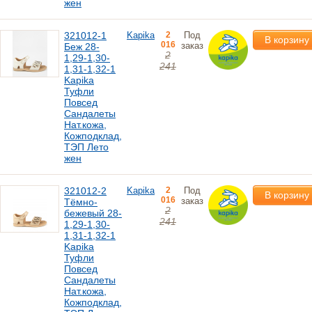
жен
321012-1
Kapika
2
Под
В корзину
016
заказ
Беж 28-
2
1,29-1,30-
241
1,31-1,32-1
Kapika
Туфли
Повсед
Сандалеты
Нат.кожа,
Кожподклад,
ТЭП Лето
жен
321012-2
Kapika
2
Под
В корзину
016
заказ
Тёмно-
2
бежевый 28-
241
1,29-1,30-
1,31-1,32-1
Kapika
Туфли
Повсед
Сандалеты
Нат.кожа,
Кожподклад,