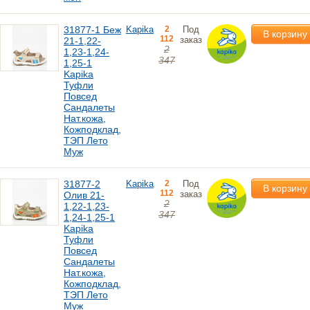
31877-1 Беж
Kapika
2
Под
В корзину
112
заказ
21-1,22-
2
1,23-1,24-
347
1,25-1
Kapika
Туфли
Повсед
Сандалеты
Нат.кожа,
Кожподклад,
ТЭП Лето
Муж
31877-2
Kapika
2
Под
В корзину
112
заказ
Олив 21-
2
1,22-1,23-
347
1,24-1,25-1
Kapika
Туфли
Повсед
Сандалеты
Нат.кожа,
Кожподклад,
ТЭП Лето
Муж