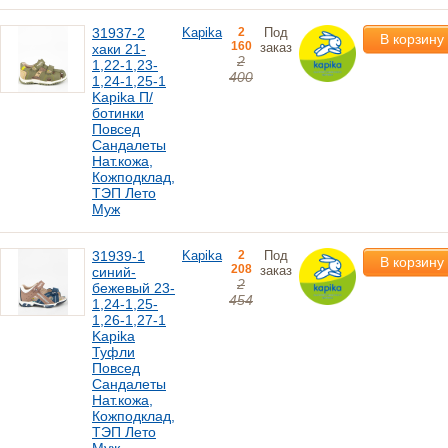
31937-2
Kapika
2
Под
В корзину
160
заказ
хаки 21-
2
1,22-1,23-
400
1,24-1,25-1
Kapika П/
ботинки
Повсед
Сандалеты
Нат.кожа,
Кожподклад,
ТЭП Лето
Муж
31939-1
Kapika
2
Под
В корзину
208
заказ
синий-
2
бежевый 23-
454
1,24-1,25-
1,26-1,27-1
Kapika
Туфли
Повсед
Сандалеты
Нат.кожа,
Кожподклад,
ТЭП Лето