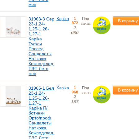
жен
31963-3 Сер
Kapika
1
Под
В корзину
872
заказ
23-1,24-
2
1,25-1,26-
080
1,27-1
Kapika
Туфли
Повсед
Сандалеты
Нат.кожа,
Кожподклад,
ТЭП Лето
жен
31965-1 Бел
Kapika
1
Под
В корзину
968
заказ
23-1,24-
2
1,25-1,26-
187
1,27-1
Kapika П/
ботинки
Орто/проф
Сандалеты
Нат.кожа,
Кожподклад,
ТЭП Лето