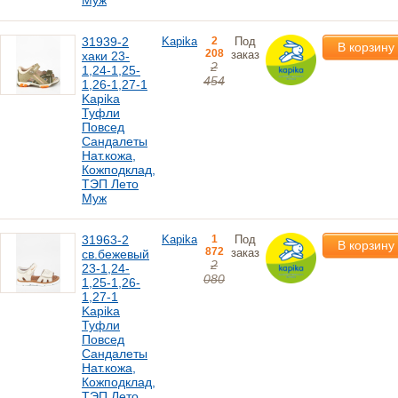
Муж
31939-2
Kapika
2
Под
В корзину
208
заказ
хаки 23-
2
1,24-1,25-
454
1,26-1,27-1
Kapika
Туфли
Повсед
Сандалеты
Нат.кожа,
Кожподклад,
ТЭП Лето
Муж
31963-2
Kapika
1
Под
В корзину
872
заказ
св.бежевый
2
23-1,24-
080
1,25-1,26-
1,27-1
Kapika
Туфли
Повсед
Сандалеты
Нат.кожа,
Кожподклад,
ТЭП Лето