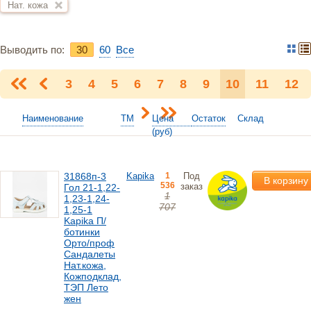
Нат. кожа
Выводить по:
30
60
Bce
3
4
5
6
7
8
9
10
11
12
Наименование
ТМ
Цена
Остаток
Склад
(руб)
31868п-3
Kapika
1
Под
В корзину
536
заказ
Гол 21-1,22-
1
1,23-1,24-
707
1,25-1
Kapika П/
ботинки
Орто/проф
Сандалеты
Нат.кожа,
Кожподклад,
ТЭП Лето
жен