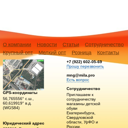
О компании
Новости
Статьи
Сотрудничество
Крупный опт
Мелкий опт
Розница
Контакты
+7 (922) 602-05-69
Прошу перезвонить
mng@mila.pro
Есть вопрос
Сотрудничество
GPS-координаты
Приглашаем к
56,765556° с.ш.,
сотрудничеству
60,619919° в.д.
магазины детской
(WGS84)
обуви
Екатеринбурга,
Свердловской
области, УрФО и
Юридический адрес
России.