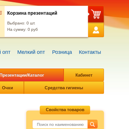
Корзина презентаций
Выбрано:
0
шт.
На сумму:
0
руб
 опт
Мелкий опт
Розница
Контакты
Презентации/Каталог
Кабинет
Очки
Средства гигиены
Свойства товаров