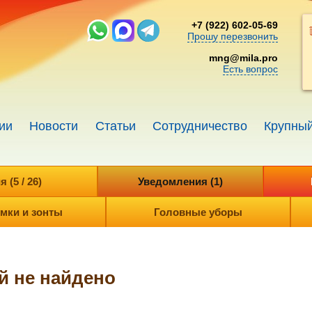
+7 (922) 602-05-69
Прошу перезвонить
mng@mila.pro
Есть вопрос
ии
Новости
Статьи
Сотрудничество
Крупный
(5 / 26)
Уведомления (1)
мки и зонты
Головные уборы
й не найдено