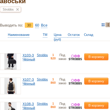
авоськи
Strobbs
Выводить по:
30
60
Bce
Наименование
ТМ
Цена
Остаток
Склад
(руб)
X103-3
Strobbs
1
Под
В корзину
920
заказ
Чёрный
X107-3
Strobbs
1
Под
В корзину
860
заказ
Чёрный
X108-3
Strobbs
1
Под
В корзину
860
заказ
Чёрный