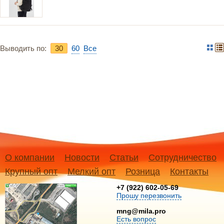
Выводить по:
30
60
Bce
О компании
Новости
Статьи
Сотрудничество
Крупный опт
Мелкий опт
Розница
Контакты
+7 (922) 602-05-69
Прошу перезвонить
mng@mila.pro
Есть вопрос