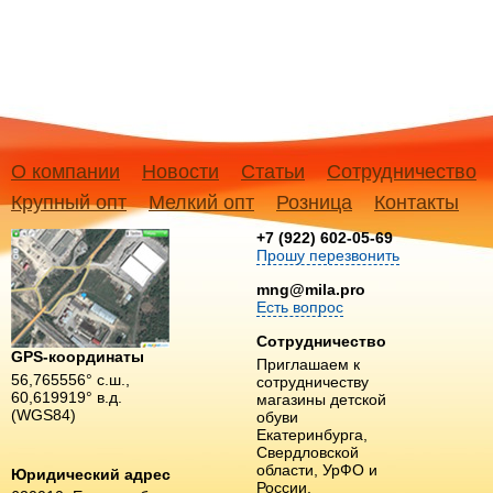
О компании
Новости
Статьи
Сотрудничество
Крупный опт
Мелкий опт
Розница
Контакты
+7 (922) 602-05-69
Прошу перезвонить
mng@mila.pro
Есть вопрос
Сотрудничество
GPS-координаты
Приглашаем к
56,765556° с.ш.,
сотрудничеству
60,619919° в.д.
магазины детской
(WGS84)
обуви
Екатеринбурга,
Свердловской
области, УрФО и
Юридический адрес
России.